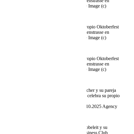
en el Käfer Stammhaus en Prinzregentenstrasse en
Múnich el 02.10.2025 Agencia People Image (c)
Viviane Simon
Fine Time Business Club celebra su propio Oktoberfest
en el Käfer Stammhaus en Prinzregentenstrasse en
Múnich el 02.10.2025 Agencia People Image (c)
Viviane Simon
Fine Time Business Club celebra su propio Oktoberfest
en el Käfer Stammhaus en Prinzregentenstrasse en
Múnich el 02.10.2025 Agencia People Image (c)
Viviane Simon
Axel Kahn y la Sra. Sarah, Stefan Blöcher y su pareja
Anna Posch Fine Time Business Club celebra su propio
Oktoberfest en Käfer Stammhaus en
Prinzregentenstrasse en Múnich el 02.10.2025 Agency
People Image (c) Viviane Simon
Axel Kahn y la Sra. Sarah, Norbert Dobeleit y su
amiga Viktoria Leutgeb Fine Time Business Club