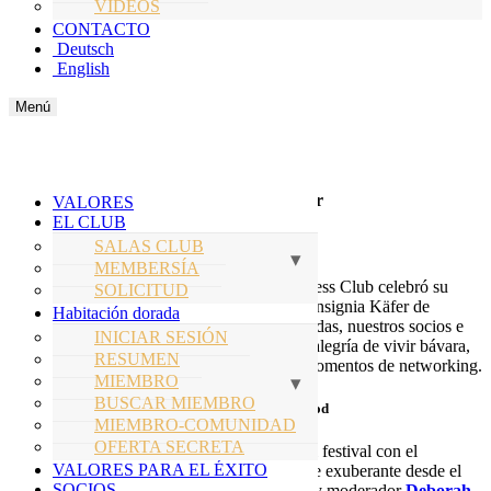
VIDEOS
CONTACTO
Deutsch
English
Menú
FTBC Oktoberfest 2025
Una velada inolvidable en la sede de Käfer
VALORES
EL CLUB
La tradición se une a la exclusividad
SALAS CLUB
MEMBERSÍA
El 2 de octubre de 2025, el Fine Time Business Club celebró su
SOLICITUD
primera Oktoberfest en la tradicional tienda insignia Käfer de
Habitación dorada
Múnich. Ante un público que agotó las entradas, nuestros socios e
INICIAR SESIÓN
invitados disfrutaron de una velada llena de alegría de vivir bávara,
RESUMEN
momentos estelares de famosos y valiosos momentos de networking.
MIEMBRO
BUSCAR MIEMBRO
Una inauguración de barril con estilo de Hollywood
MIEMBRO-COMUNIDAD
OFERTA SECRETA
Estrella de Hollywood
Ralf Moeller
abrió el festival con el
VALORES PARA EL ÉXITO
tradicional toque de barril y creó un ambiente exuberante desde el
SOCIOS
principio. Junto con el anfitrión
Axel Kahn
y moderador
Deborah