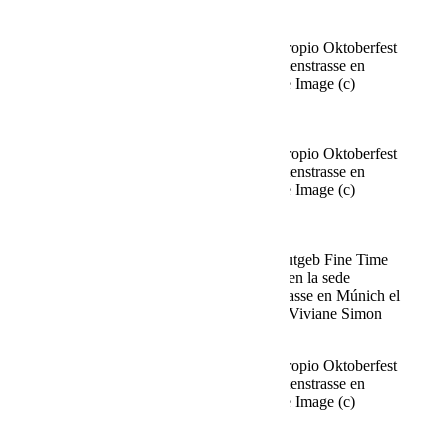
Fine Time Business Club celebra su propio Oktoberfest
en el Käfer Stammhaus en Prinzregentenstrasse en
Múnich el 02.10.2025 Agencia People Image (c)
Viviane Simon
Fine Time Business Club celebra su propio Oktoberfest
en el Käfer Stammhaus en Prinzregentenstrasse en
Múnich el 02.10.2025 Agencia People Image (c)
Viviane Simon
Norbert Dobeleit y amiga Viktoria Leutgeb Fine Time
Business Club celebra su Oktoberfest en la sede
principal de Käfer en Prinzregentenstrasse en Múnich el
02.10.2025 Agency People Image (c) Viviane Simon
Fine Time Business Club celebra su propio Oktoberfest
en el Käfer Stammhaus en Prinzregentenstrasse en
Múnich el 02.10.2025 Agencia People Image (c)
Viviane Simon