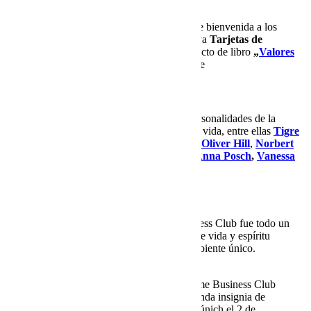
Otro momento destacado fue la ceremonia de bienvenida a los
nuevos miembros, que recibieron su exclusiva
Tarjetas de
membresía
recibió. Además, el nuevo proyecto de libro
„
Valores
para el éxito Vol. 2
“
presentado oficialmente
Invitados de negocios, cultura y estilo de vida
Entre los invitados celebraron numerosas personalidades de la
economía, la cultura, el deporte y el estilo de vida, entre ellas
Tigre
Kirchharz
,
Debby Hill-Müller
con esposo
Oliver Hill
,
Norbert
Dobeleit
y
Stefan Blöcher
con mi pareja
Anna Posch
,
Vanessa
Eichholz
.
Una velada que marca pautas
La primera Oktoberfest del Fine Time Business Club fue todo un
éxito: una velada que aunó tradición, estilo de vida y espíritu
empresarial orientado a los valores en un ambiente único.
Axel Kahn y su esposa Sarah Fine Time Business Club
celebra su propio Oktoberfest en la tienda insignia de
Käfer en la Prinzregentenstrasse de Múnich el 2 de