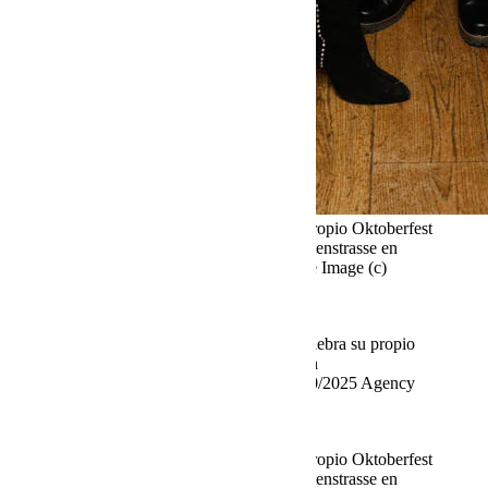
Fine Time Business Club celebra su propio Oktoberfest
en el Käfer Stammhaus en Prinzregentenstrasse en
Múnich el 02.10.2025 Agencia People Image (c)
Viviane Simon
Pia Bolte Fine Time Business Club celebra su propio
Oktoberfest en el Käfer Stammhaus en
Prinzregentenstrasse, Múnich, el 02/10/2025 Agency
People Image (c) Viviane Simon
Fine Time Business Club celebra su propio Oktoberfest
en el Käfer Stammhaus en Prinzregentenstrasse en