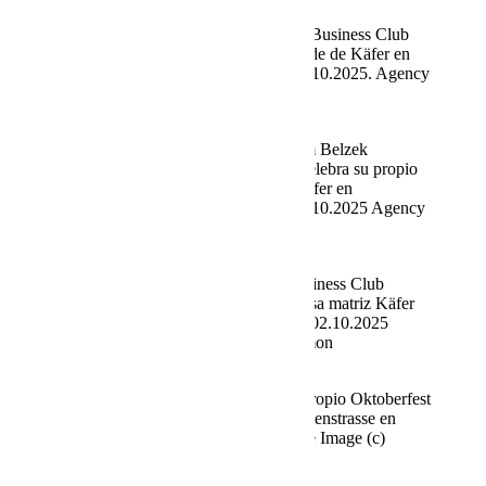
Ricardo Marinello (Tenor) Fine Time Business Club
celebra su propio Oktoberfest en la sede de Käfer en
Prinzregentenstrasse en Múnich el 02.10.2025. Agency
People Image (c) Viviane Simon
Andreas Belzek (artista) y su hijo Tom Belzek
(cantante) Fine Time Business Club celebra su propio
Oktoberfest en la sede principal de Käfer en
Prinzregentenstrasse en Múnich el 02.10.2025 Agency
People Image (c) Viviane Simon
Tom Belzek (cantante) Fine Time Business Club
celebra su propio Oktoberfest en la casa matriz Käfer
en Prinzregentenstrasse en Múnich el 02.10.2025
Agency People Image (c) Viviane Simon
Fine Time Business Club celebra su propio Oktoberfest
en el Käfer Stammhaus en Prinzregentenstrasse en
Múnich el 02.10.2025 Agencia People Image (c)
Viviane Simon