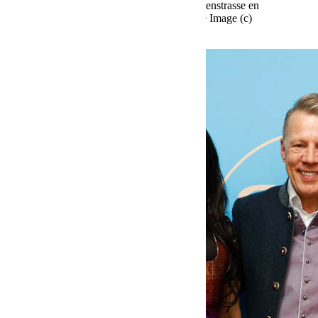
en el Käfer Stammhaus en Prinzregentenstrasse en
Múnich el 02.10.2025 Agencia People Image (c)
Viviane Simon