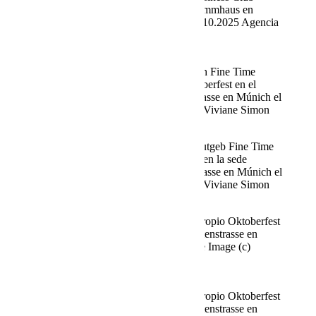
celebra su Oktoberfest en el Käfer Stammhaus en
Prinzregentenstrasse en Múnich el 02.10.2025 Agencia
People Image (c) Viviane Simon
Stefan Blöcher y su pareja Anna Posch Fine Time
Business Club celebra su propio Oktoberfest en el
Käfer Stammhaus en Prinzregentenstrasse en Múnich el
02/10/2025 Agency People Image (c) Viviane Simon
Norbert Dobeleit y amiga Viktoria Leutgeb Fine Time
Business Club celebra su Oktoberfest en la sede
principal de Käfer en Prinzregentenstrasse en Múnich el
02.10.2025 Agency People Image (c) Viviane Simon
Fine Time Business Club celebra su propio Oktoberfest
en el Käfer Stammhaus en Prinzregentenstrasse en
Múnich el 02.10.2025 Agencia People Image (c)
Viviane Simon
Fine Time Business Club celebra su propio Oktoberfest
en el Käfer Stammhaus en Prinzregentenstrasse en