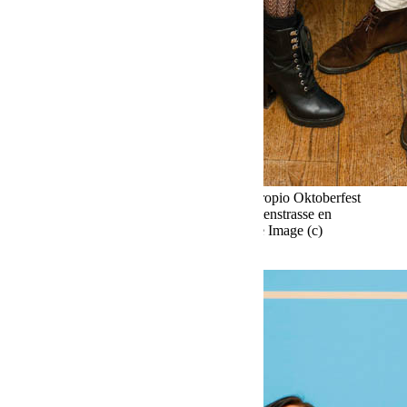
Fine Time Business Club celebra su propio Oktoberfest
en el Käfer Stammhaus en Prinzregentenstrasse en
Múnich el 02.10.2025 Agencia People Image (c)
Viviane Simon