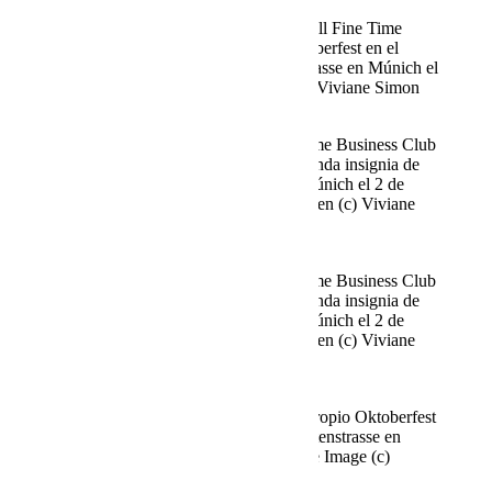
Deborah Müller y su esposo Oliver Hill Fine Time
Business Club celebra su propio Oktoberfest en el
Käfer Stammhaus en Prinzregentenstrasse en Múnich el
02.10.2025 Agency People Image (c) Viviane Simon
Axel Kahn y su esposa Sarah Fine Time Business Club
celebra su propio Oktoberfest en la tienda insignia de
Käfer en la Prinzregentenstrasse de Múnich el 2 de
octubre de 2025 Agencia People Imagen (c) Viviane
Simon
Axel Kahn y su esposa Sarah Fine Time Business Club
celebra su propio Oktoberfest en la tienda insignia de
Käfer en la Prinzregentenstrasse de Múnich el 2 de
octubre de 2025 Agencia People Imagen (c) Viviane
Simon
Fine Time Business Club celebra su propio Oktoberfest
en el Käfer Stammhaus en Prinzregentenstrasse en
Múnich el 02.10.2025 Agencia People Image (c)
Viviane Simon