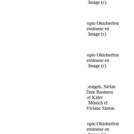
Múnich el 02.10.2025 Agencia People Image (c)
Viviane Simon
Fine Time Business Club celebra su propio Oktoberfest
en el Käfer Stammhaus en Prinzregentenstrasse en
Múnich el 02.10.2025 Agencia People Image (c)
Viviane Simon
Fine Time Business Club celebra su propio Oktoberfest
en el Käfer Stammhaus en Prinzregentenstrasse en
Múnich el 02.10.2025 Agencia People Image (c)
Viviane Simon
Norbert Dobeleit y su amiga Viktoria Leutgeb, Stefan
Blöcher y su pareja Anna Posch Fine Time Business
Club celebra su propio Oktoberfest en el Käfer
Stammhaus en Prinzregentenstrasse en Múnich el
02.10.2025 Agency People Image (c) Viviane Simon
Fine Time Business Club celebra su propio Oktoberfest
en el Käfer Stammhaus en Prinzregentenstrasse en