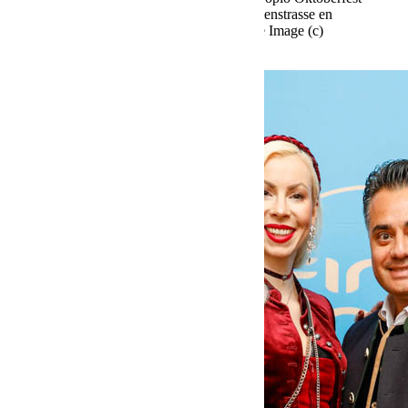
en el Käfer Stammhaus en Prinzregentenstrasse en
Múnich el 02.10.2025 Agencia People Image (c)
Viviane Simon