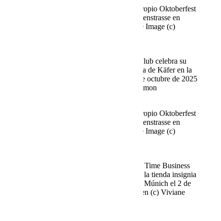
Fine Time Business Club celebra su propio Oktoberfest
en el Käfer Stammhaus en Prinzregentenstrasse en
Múnich el 02.10.2025 Agencia People Image (c)
Viviane Simon
Tigre Kirchharz Fine Time Business Club celebra su
propio Oktoberfest en la tienda insignia de Käfer en la
Prinzregentenstrasse de Múnich el 2 de octubre de 2025
Agencia People Imagen (c) Viviane Simon
Fine Time Business Club celebra su propio Oktoberfest
en el Käfer Stammhaus en Prinzregentenstrasse en
Múnich el 02.10.2025 Agencia People Image (c)
Viviane Simon
Norbert Dobeleit, Stefan Blöcher Fine Time Business
Club celebra su propio Oktoberfest en la tienda insignia
de Käfer en la Prinzregentenstrasse de Múnich el 2 de
octubre de 2025 Agency People Imagen (c) Viviane
Simon