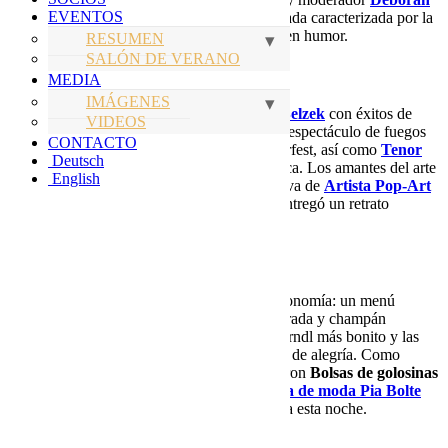
EVENTOS
Hill-Müller
nos condujo a través de una velada caracterizada por la
música, el arte, las delicias culinarias y el buen humor.
RESUMEN
SALÓN DE VERANO
Música, arte y ambiente puro
MEDIA
IMÁGENES
para momentos musicales destacados
Tom Belzek
con éxitos de
VIDEOS
pop-schlager que
Sax Martl Banda
con un espectáculo de fuegos
CONTACTO
artificiales de clásicos conocidos del Oktoberfest, así como
Tenor
Deutsch
Estrella Ricardo Marinello
con su voz única. Los amantes del arte
English
pudieron disfrutar de una exposición exclusiva de
Artista Pop-Art
Andreas Belzek
a su costa, quien además entregó un retrato
especialmente hecho de Ralf Moeller.
Delicia y tradición bávara
También se ofreció mucho en cuanto a gastronomía: un menú
bávaro típico de tres platos, cerveza recién tirada y champán
deleitaron a los invitados. La elección del Dirndl más bonito y las
pantorrillas más fuertes añadieron momentos de alegría. Como
sorpresa especial, todos los invitados recibieron
Bolsas de golosinas
con, entre otras cosas, una de
La diseñadora de moda Pia Bolte
camiseta creada, diseñada especialmente para esta noche.
Sorpresas exclusivas