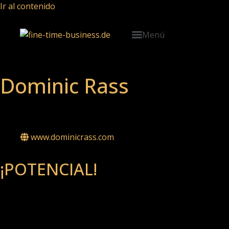
Ir al contenido
Menú
Dominic Rass
Mentor, Orador y Visionario
www.dominicrass.com
¡POTENCIAL!
„Siempre quise ser futbolista profesional. Me convertí en
futbolista profesional. El resultado: vacío interior.“