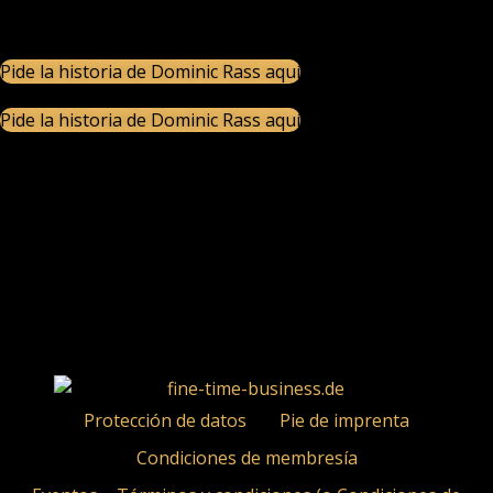
trabajador perfeccionista y meticuloso.
Pide la historia de Dominic Rass aquí
Pide la historia de Dominic Rass aquí
„Debí mi éxito únicamente a mi fuerte voluntad de triunfar,
mi perseverante autodisciplina y mi inmensa motivación
intrínseca. Todo esto me permitió superar mis límites una y
otra vez.“
„Estoy convencido de que la vida te guía en la dirección
correcta. El requisito previo para ello es la atención plena.“
Protección de datos
Pie de imprenta
Condiciones de membresía