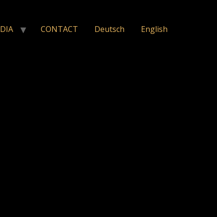
DIA
CONTACT
Deutsch
English
 fördern und zu unterstützen,
ichten – sie berühren,