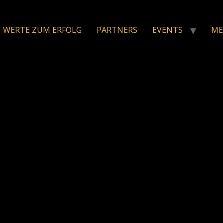
WERTE ZUM ERFOLG
PARTNERS
EVENTS
ME
n jeder Mensch sein Potenzial voll entfalten. Menschen zu
einen Namen gemacht. Seine Werke erzählen nicht nur Gesch