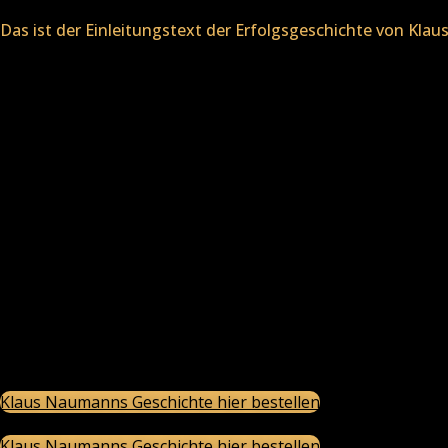
Das ist der Einleitungstext der Erfolgsgeschichte von Kla
Als ich mit etwa zehn Jahren meine erste Gitarre geschenk
zu einer neuen Leidenschaft. Meine Welt drehte sich zune
bis heute mein Leben.
Es geht nicht nur um Talent oder angeborene Fähigkeiten. E
selbst und anderen die Möglichkeit zu einer positiven Entw
„Everything is Possible“ begleitet: Mit der richtigen Förd
zu fördern und zu unterstützen, ist mir ein besonderes Anl
So war die Unterstützung meines Vaters während meiner Gew
der seinen Vater als sechsjähriger Junge im Krieg verloren
Gewissensprüfung. Das war für mich ein bedeutender Momen
wie das Engagement meiner Mutter, die alles dafür getan h
und meine beiden Brüder die Basis für unseren späteren 
Klaus Naumanns Geschichte hier bestellen
Klaus Naumanns Geschichte hier bestellen