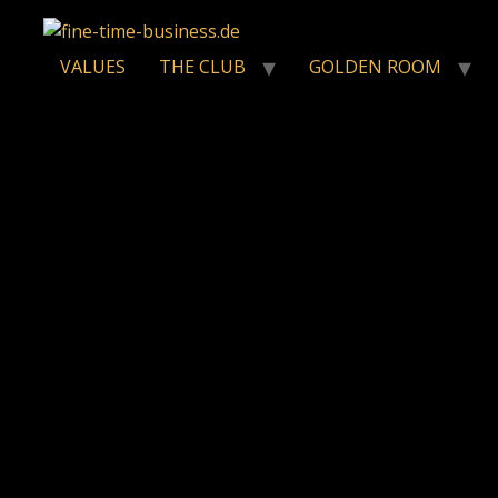
VALUES
THE CLUB
GOLDEN ROOM
Sie müssen sich anmelden, um diesen Inhalt einsehen zu kö